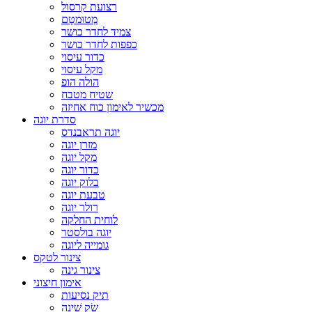
רצועת קרסול
מְטוּמטָם
צמיד לחדר כושר
כפפות לחדר כושר
כדור עיסוי
מקל עיסוי
הולה הופ
שטיח מטבח
מכשיר לאימון כוח אחיזה
סדרת יוגה
יוגה תראבנדס
מזרן יוגה
מקל יוגה
כדור יוגה
בלוק יוגה
טבעת יוגה
רולר יוגה
לוחית החלקה
יוגה בולסטר
גומייה ליוגה
צינור לטקס
צינור גינה
אימון חיצוני
תיק נסיעות
שַׂק שֵׁינָה