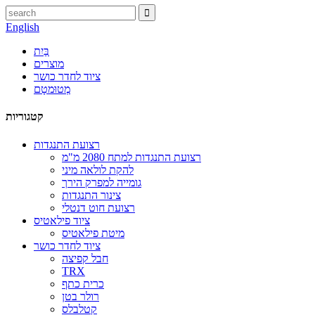
English
בַּיִת
מוצרים
ציוד לחדר כושר
מְטוּמטָם
קטגוריות
רצועת התנגדות
רצועת התנגדות למתח 2080 מ"מ
להקת לולאה מיני
גומייה למפרק הירך
צינור התנגדות
רצועת חוט דנטלי
ציוד פילאטיס
מיטת פילאטיס
ציוד לחדר כושר
חבל קפיצה
TRX
כרית כתף
רולר בטן
קטלבלס