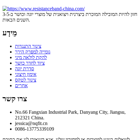
חזון להיות המובילה המוכרת ביצרנית ויצואנית של מוצרי יוגה וכושר ב-3-5
השנים הבאות.
מֵידָע
צינור התנגדות
גומייה למפרק הירך
להקת לולאה מיני
ציוד לחדר כושר
סדרת יוגה
אימון חיצוני
צינור לטקס
אחרים
צרו קשר
No.66 Fangxian Industrial Park, Danyang City, Jiangsu,
212321 China.
jessica@nqfit.cn
0086-13775339109
לשאלות בנוגע למוצרים או למחירון שלנו, אנא השאירו לנו את כתובת