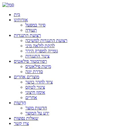
בַּיִת
אודותינו
סיור במפעל
תְעוּדָה
רצועת התנגדות
רצועת התנגדות למשיכה
להקת לולאה מיני
גומייה למפרק הירך
צינור התנגדות
רפורמטור פילאטיס
מיטת פילאטיס
סדרת יוגה
מוצרים אחרים
ציוד לחדר כושר
צינור לטקס
אימון חיצוני
אחרים
חֲדָשׁוֹת
חדשות מוצר
ידע על המוצר
שאלות נפוצות
צרו קשר