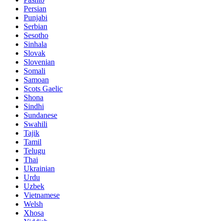
Persian
Punjabi
Serbian
Sesotho
Sinhala
Slovak
Slovenian
Somali
Samoan
Scots Gaelic
Shona
Sindhi
Sundanese
Swahili
Tajik
Tamil
Telugu
Thai
Ukrainian
Urdu
Uzbek
Vietnamese
Welsh
Xhosa