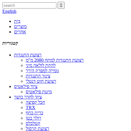
English
בַּיִת
מוצרים
אחרים
קטגוריות
רצועת התנגדות
רצועת התנגדות למתח 2080 מ"מ
להקת לולאה מיני
גומייה למפרק הירך
צינור התנגדות
רצועת חוט דנטלי
ציוד פילאטיס
מיטת פילאטיס
ציוד לחדר כושר
חבל קפיצה
TRX
כרית כתף
רולר בטן
קטלבלס
רצועת קרסול