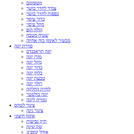
מְטוּמטָם
צמיד לחדר כושר
כפפות לחדר כושר
כדור עיסוי
מקל עיסוי
הולה הופ
שטיח מטבח
מכשיר לאימון כוח אחיזה
סדרת יוגה
יוגה תראבנדס
מזרן יוגה
מקל יוגה
כדור יוגה
בלוק יוגה
טבעת יוגה
רולר יוגה
לוחית החלקה
יוגה בולסטר
גומייה ליוגה
צינור לטקס
צינור גינה
אימון חיצוני
תיק נסיעות
שַׂק שֵׁינָה
אוהל קמפינג