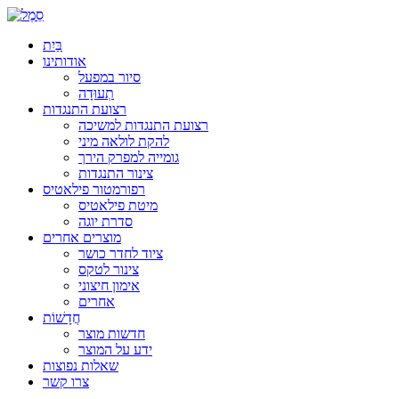
בַּיִת
אודותינו
סיור במפעל
תְעוּדָה
רצועת התנגדות
רצועת התנגדות למשיכה
להקת לולאה מיני
גומייה למפרק הירך
צינור התנגדות
רפורמטור פילאטיס
מיטת פילאטיס
סדרת יוגה
מוצרים אחרים
ציוד לחדר כושר
צינור לטקס
אימון חיצוני
אחרים
חֲדָשׁוֹת
חדשות מוצר
ידע על המוצר
שאלות נפוצות
צרו קשר