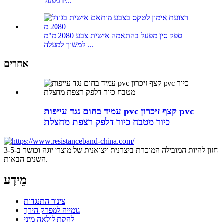
מפעל P...
ספק סין מפעל בהתאמה אישית צבע 2080 מ"מ
למשוך למעלה ...
אחרים
עמיד בחום נגד עייפות pvc קצף זיכרון pvc
כיור מטבח כיור דלפק רצפת מחצלת
חזון להיות המובילה המוכרת ביצרנית ויצואנית של מוצרי יוגה וכושר ב-3-5
השנים הבאות.
מֵידָע
צינור התנגדות
גומייה למפרק הירך
להקת לולאה מיני