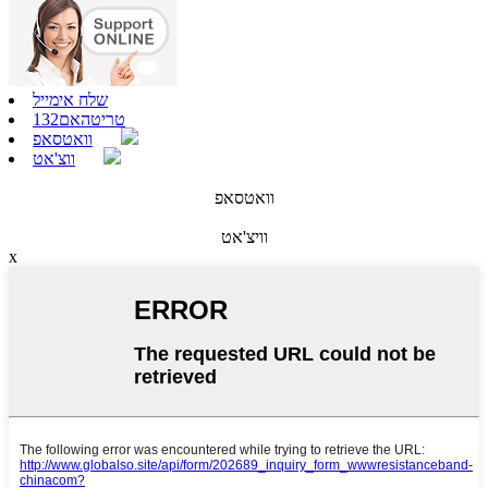
שלח אימייל
טריטהאם132
וואטסאפ
ווצ'אט
וואטסאפ
וויצ'אט
x