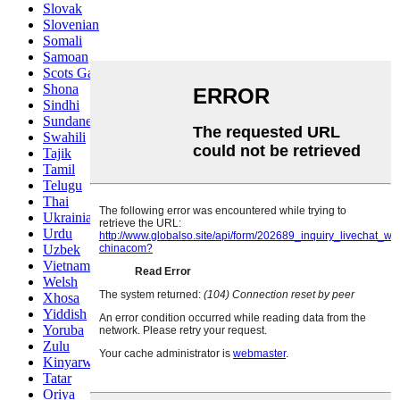
Slovak
Slovenian
Somali
Samoan
Scots Gaelic
Shona
Sindhi
Sundanese
Swahili
Tajik
Tamil
Telugu
Thai
Ukrainian
Urdu
Uzbek
Vietnamese
Welsh
Xhosa
Yiddish
Yoruba
Zulu
Kinyarwanda
Tatar
Oriya