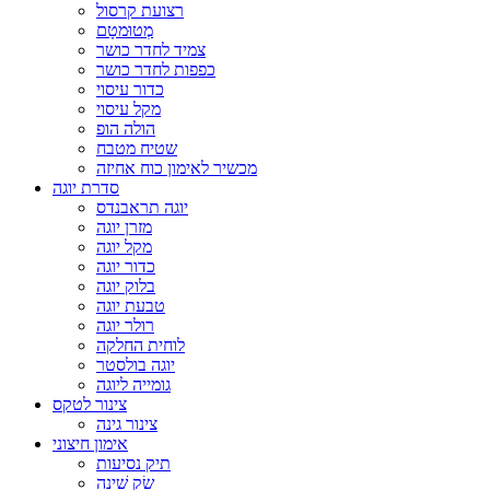
רצועת קרסול
מְטוּמטָם
צמיד לחדר כושר
כפפות לחדר כושר
כדור עיסוי
מקל עיסוי
הולה הופ
שטיח מטבח
מכשיר לאימון כוח אחיזה
סדרת יוגה
יוגה תראבנדס
מזרן יוגה
מקל יוגה
כדור יוגה
בלוק יוגה
טבעת יוגה
רולר יוגה
לוחית החלקה
יוגה בולסטר
גומייה ליוגה
צינור לטקס
צינור גינה
אימון חיצוני
תיק נסיעות
שַׂק שֵׁינָה