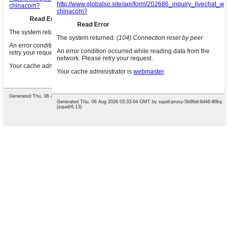
English
French
German
Portuguese