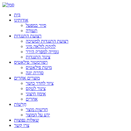
בַּיִת
אודותינו
סיור במפעל
תְעוּדָה
רצועת התנגדות
רצועת התנגדות למשיכה
להקת לולאה מיני
גומייה למפרק הירך
צינור התנגדות
רפורמטור פילאטיס
מיטת פילאטיס
סדרת יוגה
מוצרים אחרים
ציוד לחדר כושר
צינור לטקס
אימון חיצוני
אחרים
חֲדָשׁוֹת
חדשות מוצר
ידע על המוצר
שאלות נפוצות
צרו קשר