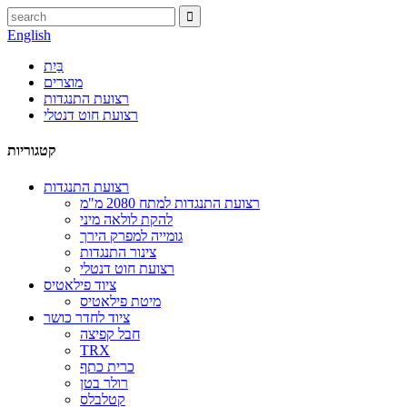
English
בַּיִת
מוצרים
רצועת התנגדות
רצועת חוט דנטלי
קטגוריות
רצועת התנגדות
רצועת התנגדות למתח 2080 מ"מ
להקת לולאה מיני
גומייה למפרק הירך
צינור התנגדות
רצועת חוט דנטלי
ציוד פילאטיס
מיטת פילאטיס
ציוד לחדר כושר
חבל קפיצה
TRX
כרית כתף
רולר בטן
קטלבלס