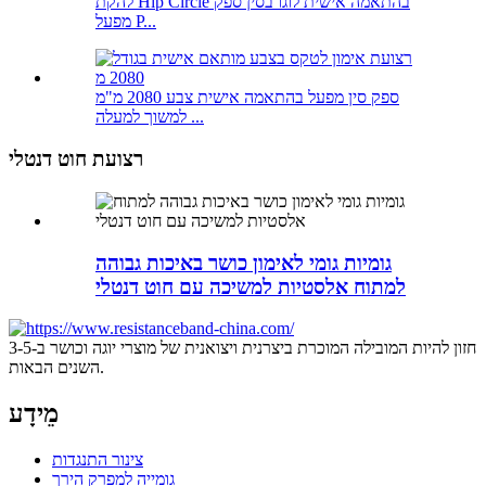
להקת Hip Circle בהתאמה אישית לוגו בסין ספק
מפעל P...
ספק סין מפעל בהתאמה אישית צבע 2080 מ"מ
למשוך למעלה ...
רצועת חוט דנטלי
גומיות גומי לאימון כושר באיכות גבוהה
למתוח אלסטיות למשיכה עם חוט דנטלי
חזון להיות המובילה המוכרת ביצרנית ויצואנית של מוצרי יוגה וכושר ב-3-5
השנים הבאות.
מֵידָע
צינור התנגדות
גומייה למפרק הירך