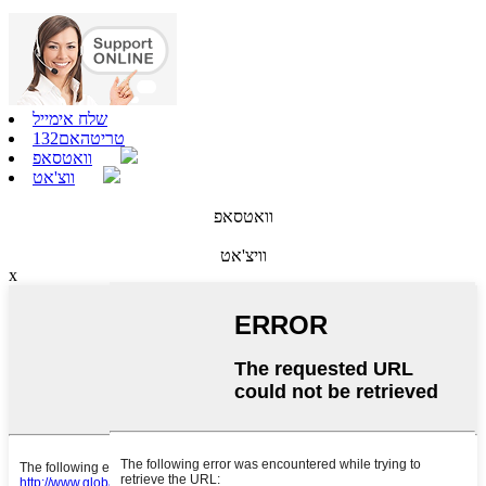
שלח אימייל
טריטהאם132
וואטסאפ
ווצ'אט
וואטסאפ
וויצ'אט
x