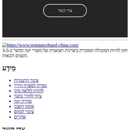
צרו קשר
חזון להיות המובילה המוכרת ביצרנית ויצואנית של מוצרי יוגה וכושר ב-3-5
השנים הבאות.
מֵידָע
צינור התנגדות
גומייה למפרק הירך
להקת לולאה מיני
ציוד לחדר כושר
סדרת יוגה
אימון חיצוני
צינור לטקס
אחרים
צרו קשר