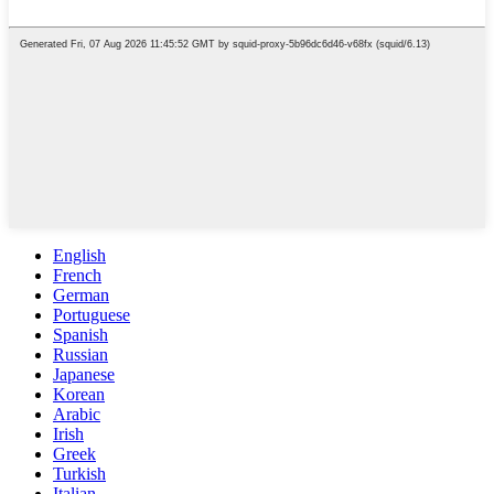
English
French
German
Portuguese
Spanish
Russian
Japanese
Korean
Arabic
Irish
Greek
Turkish
Italian