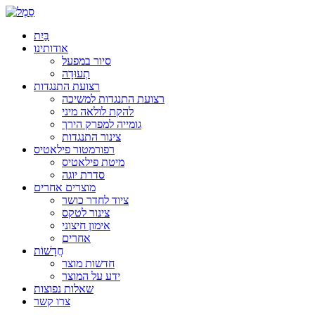
בַּיִת
אודותינו
סיור במפעל
תְעוּדָה
רצועת התנגדות
רצועת התנגדות למשיכה
להקת לולאה מיני
גומייה למפרק הירך
צינור התנגדות
רפורמטור פילאטיס
מיטת פילאטיס
סדרת יוגה
מוצרים אחרים
ציוד לחדר כושר
צינור לטקס
אימון חיצוני
אחרים
חֲדָשׁוֹת
חדשות מוצר
ידע על המוצר
שאלות נפוצות
צרו קשר