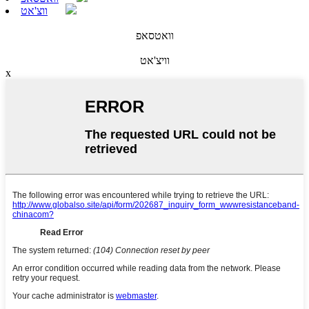
ווצ'אט
וואטסאפ
וויצ'אט
x