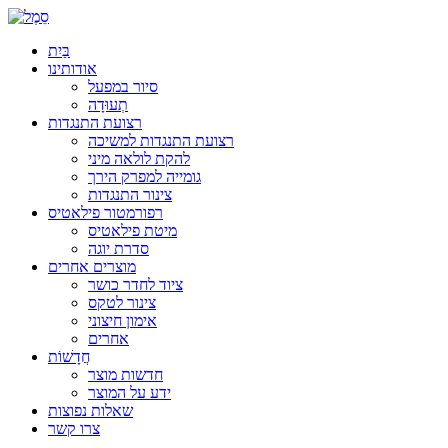
בַּיִת
אודותינו
סיור במפעל
תְעוּדָה
רצועת התנגדות
רצועת התנגדות למשיכה
להקת לולאה מיני
גומייה למפרק הירך
צינור התנגדות
רפורמטור פילאטיס
מיטת פילאטיס
סדרת יוגה
מוצרים אחרים
ציוד לחדר כושר
צינור לטקס
אימון חיצוני
אחרים
חֲדָשׁוֹת
חדשות מוצר
ידע על המוצר
שאלות נפוצות
צרו קשר