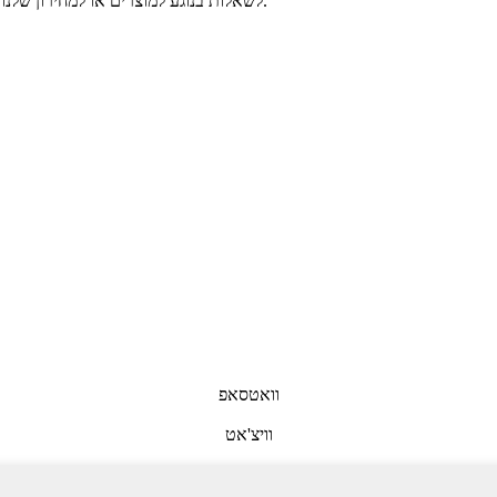
לשאלות בנוגע למוצרים או למחירון שלנו, אנא השאירו לנו את כתובת המייל שלכם וניצור עמכם קשר תוך 24 שעות.
וואטסאפ
וויצ'אט