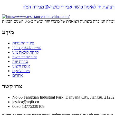
ועות רצועת יד לאימון כושר אביזרי כושר
מֵידָע
צינור התנגדות
גומייה למפרק הירך
להקת לולאה מיני
ציוד לחדר כושר
סדרת יוגה
אימון חיצוני
צינור לטקס
אחרים
צרו קשר
No.66 Fangxian Industrial Park, Danyang City, Jiangsu, 21232
jessica@nqfit.cn
0086-13775339109