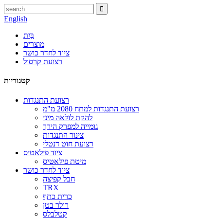
English
בַּיִת
מוצרים
ציוד לחדר כושר
רצועת קרסול
קטגוריות
רצועת התנגדות
רצועת התנגדות למתח 2080 מ"מ
להקת לולאה מיני
גומייה למפרק הירך
צינור התנגדות
רצועת חוט דנטלי
ציוד פילאטיס
מיטת פילאטיס
ציוד לחדר כושר
חבל קפיצה
TRX
כרית כתף
רולר בטן
קטלבלס