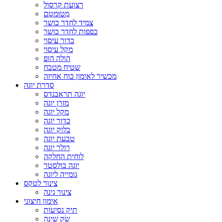
רצועת קרסול
מְטוּמטָם
צמיד לחדר כושר
כפפות לחדר כושר
כדור עיסוי
מקל עיסוי
הולה הופ
שטיח מטבח
מכשיר לאימון כוח אחיזה
סדרת יוגה
יוגה תראבנדס
מזרן יוגה
מקל יוגה
כדור יוגה
בלוק יוגה
טבעת יוגה
רולר יוגה
לוחית החלקה
יוגה בולסטר
גומייה ליוגה
צינור לטקס
צינור גינה
אימון חיצוני
תיק נסיעות
שַׂק שֵׁינָה