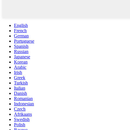
English
French
German
Portuguese
Spanish
Russian
Japanese
Korean
Arabic
Irish
Greek
Turkish
Italian
Danish
Romanian
Indonesian
Czech
Afrikaans
Swedish
Polish
Basque