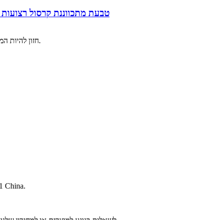
מכירה חמה D-טבעת מתכווננת קרסול רצ
חזון להיות המובילה המוכרת ביצרנית ויצואנית של מוצרי יוגה וכושר ב-3-5 השנים הבאות.
1 China.