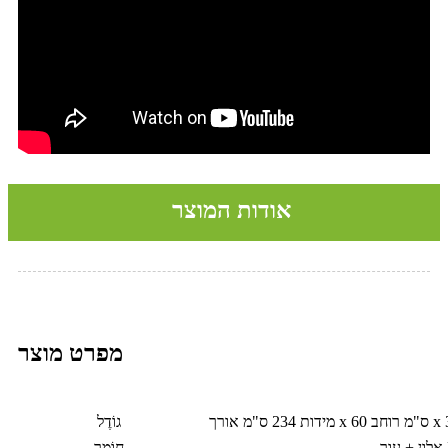
אודות המוצר
מפרט מוצר
גוֹדֶל
חוֹמֶר