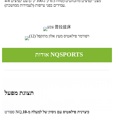
4-6 מצבי קפיצים מתכווננים (טווח 0.5 ק"ג-100 ק"ג) עם קפיצים
עמידים בפני עייפות (לעמידות ממושכת).
אודות NQSPORTS
תצוגת מפעל
כיצרנית פילאטיס עם ניסיון של למעלה מ-10
ספורט NQ,