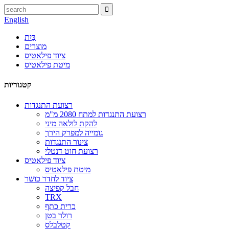
English
בַּיִת
מוצרים
ציוד פילאטיס
מיטת פילאטיס
קטגוריות
רצועת התנגדות
רצועת התנגדות למתח 2080 מ"מ
להקת לולאה מיני
גומייה למפרק הירך
צינור התנגדות
רצועת חוט דנטלי
ציוד פילאטיס
מיטת פילאטיס
ציוד לחדר כושר
חבל קפיצה
TRX
כרית כתף
רולר בטן
קטלבלס