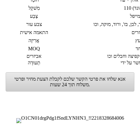
מִשׁקָל
מייפל
צֶבַע
צבע עור
זרים
התאמה אישית
עץ
אֲרִיזָה
ד
MOQ
אביזרים
תְעוּדָה
אנא שלחו את פרטי הקשר שלכם לקבלת הצעת מחיר ופרטי
משלוח תוך 24 שעות.