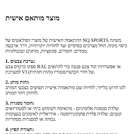
מוצר מותאם אישית
ההתאמה האישית של מוצרי הפילאטיס של NQ SPORTS משיגה
כיסוי מקיף, החל מצרכים בסיסיים ועד לחוויות יוקרתיות, דרך ארבעה
ממדים: חומרים, פונקציות, מותגים וטכנולוגיות.
1. ערכת צבעים:
ספקו כרטיס צבע RAL או אפשרויות קוד צבע פנטון כדי להתאים
למערכת VI (זהות חזותית) של חדר הכושר/סטודיו.
2. זהות מותג:
לוגו חרוט בלייזר, לוחיות שם מותאמות אישית וקפיצים בצבעי המותג
לחיזוק זיהוי המותג.
3. חומר מסגרת:
שלדת סגסוגת אלומיניום - מתאימה לשימוש ביתי או לסטודיואים
קטנים; שלדת פלדת פחמן/נירוסטה - אידיאלית לאימונים בעצימות
גבוהה או למסגרות מסחריות.
4. תצורת קפיץ: