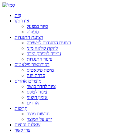
בַּיִת
אודותינו
סיור במפעל
תְעוּדָה
רצועת התנגדות
רצועת התנגדות למשיכה
להקת לולאה מיני
גומייה למפרק הירך
צינור התנגדות
רפורמטור פילאטיס
מיטת פילאטיס
סדרת יוגה
מוצרים אחרים
ציוד לחדר כושר
צינור לטקס
אימון חיצוני
אחרים
חֲדָשׁוֹת
חדשות מוצר
ידע על המוצר
שאלות נפוצות
צרו קשר