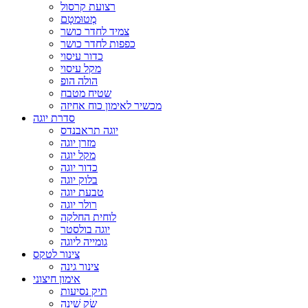
רצועת קרסול
מְטוּמטָם
צמיד לחדר כושר
כפפות לחדר כושר
כדור עיסוי
מקל עיסוי
הולה הופ
שטיח מטבח
מכשיר לאימון כוח אחיזה
סדרת יוגה
יוגה תראבנדס
מזרן יוגה
מקל יוגה
כדור יוגה
בלוק יוגה
טבעת יוגה
רולר יוגה
לוחית החלקה
יוגה בולסטר
גומייה ליוגה
צינור לטקס
צינור גינה
אימון חיצוני
תיק נסיעות
שַׂק שֵׁינָה