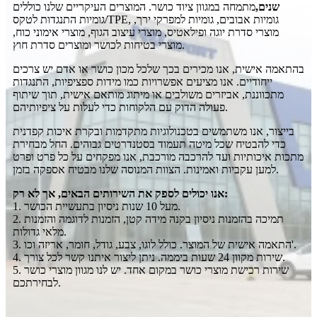
שנים
,
מתמחה במגוון ציוד כושר. המוצרים העיקריים שלנו כוללים
גומיות התנגדות לטקס/TPE, גומיות אבובים, גומיות למפרקי ירך,
מוצרי סדרת יוגה ופילאטיס, מוצרי עיצוב הגוף, מוצרי אימוני כוח,
מוצרי בטיחות לכושר ומוצרים סדרת חוץ.
בהתאמה אישית, אנו מכירים בכך שלכל מכון כושר או אדם יש צרכים
ייחודיים. אנו מציעים אפשרויות כמו מידות ספציפיות, התנגדות
מתכווננת, אביזרים משולבים או מיתוג מותאם אישית, תוך שיתוף
פעולה הדוק עם הלקוחות כדי לעלות על ציפיותיהם.
בייצור, אנו משתמשים בטכנולוגיות מתקדמות ובקרת איכות קפדנית
כדי להבטיח שכל מיטה תעמוד בסטנדרטים גבוהים. החל מבחירת
מתכות איכותיות ועד להרכבה מורכבת, אנו מפקחים על כל פרט ופרט
למען עקביות ואמינות. הצוות המנוסה שלנו מבטיח אספקה ​​בזמן.
אנו יכולים לספק את השירותים הבאים, אך לא רק:
1. מעל 10 שנות ניסיון בתעשיית הכושר.
2. תמיכה בהזמנות ניסיון בקנה מידה קטן, הזמנות לדוגמה והזמנות
מלאי גדולות.
3. התאמה אישית של המוצר. כולל לוגו, צבע, גודל, חומר, אריזה וכו'.
4. שירות מקוון 24 שעות ביממה. ניתן ליצור איתנו קשר לכל צורך.
5. שירות רכישת מוצרי כושר במקום אחד. יש לנו מגוון מוצרי כושר
לבחירתכם.