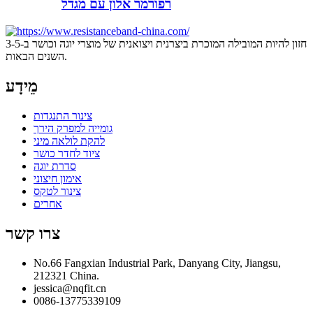
רפורמר אלון עם מגדל
חזון להיות המובילה המוכרת ביצרנית ויצואנית של מוצרי יוגה וכושר ב-3-5
השנים הבאות.
מֵידָע
צינור התנגדות
גומייה למפרק הירך
להקת לולאה מיני
ציוד לחדר כושר
סדרת יוגה
אימון חיצוני
צינור לטקס
אחרים
צרו קשר
No.66 Fangxian Industrial Park, Danyang City, Jiangsu,
212321 China.
jessica@nqfit.cn
0086-13775339109